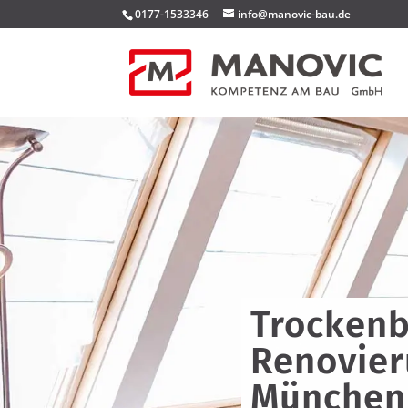
0177-1533346
info@manovic-bau.de
Trockenb
Renovier
München