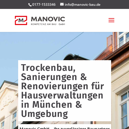
0177-1533346
info@manovic-bau.de
Trockenbau,
Sanierungen &
Renovierungen für
Hausverwaltungen
in München &
Umgebung
Manovic GmbH – Ihr zuverlässiger Baupartner