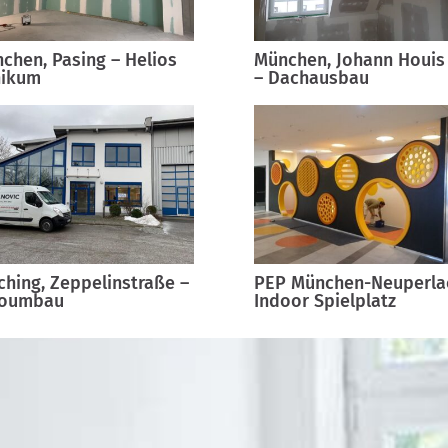
chen, Pasing – Helios
München, Johann Houis 
nikum
– Dachausbau
ching, Zeppelinstraße –
PEP München-Neuperla
roumbau
Indoor Spielplatz