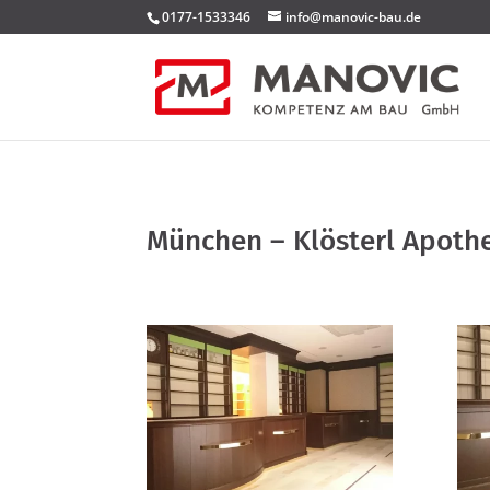
0177-1533346
info@manovic-bau.de
München – Klösterl Apoth