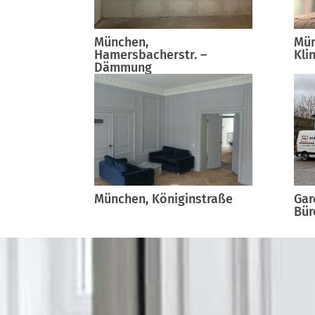
München,
Mün
Hamersbacherstr. –
Kli
Dämmung
München, Königinstraße
Gar
Bü