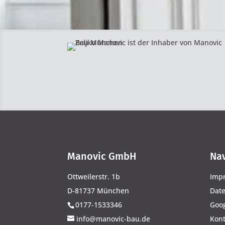
Manovic GmbH
Nav
Ottweilerstr. 1b
Imp
D-81737 München
Dat
0177-1533346
Goo
info@manovic-bau.de
Kont