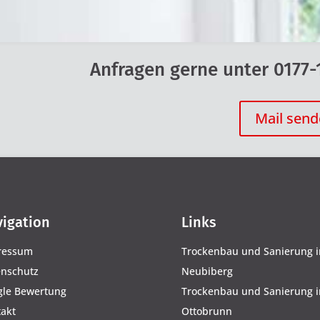
Anfragen gerne unter 0177-
Mail sen
igation
Links
ressum
Trockenbau und Sanierung i
enschutz
Neubiberg
gle Bewertung
Trockenbau und Sanierung i
akt
Ottobrunn