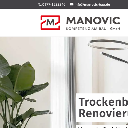
0177-1533346
info@manovic-bau.de
Trockenb
Renovier